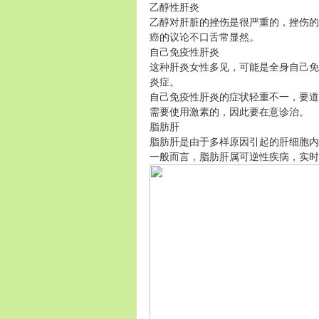
乙醇性肝炎
乙醇对肝脏的挫伤是很严重的，挫伤的
癌的议论不口舌常显然。
自己免疫性肝炎
这种肝炎女性多见，可能是全身自己免
炎症。
自己免疫性肝炎的症状轻重不一，要道
需要使用激素的，因此要在意诊治。
脂肪肝
脂肪肝是由于多样原因引起的肝细胞内
一般而言，脂肪肝属可逆性疾病，实时