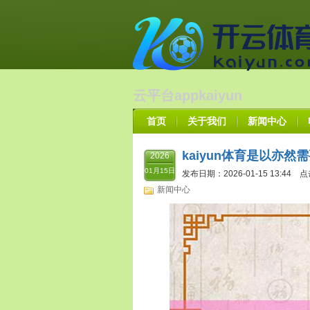
云平台appkaiyun
首页
关于我们
新闻中心
kaiyun体育是以亦然需
2026
01月15日
发布日期：2026-01-15 13:44 
新闻中心