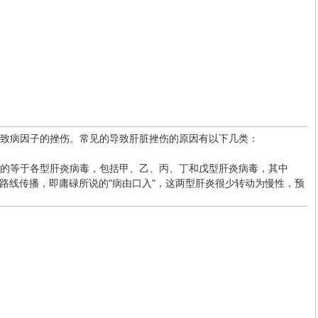
致病因子的挫伤。常见的导致肝脏挫伤的原因有以下几类：
的等于各型肝炎病毒，包括甲、乙、丙、丁和戊型肝炎病毒，其中
口路线传播，即庸碌所说的"病由口入"，这两型肝炎很少转动为慢性，预