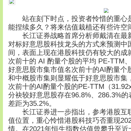
站在刻下时点，投资者怜惜的重心是
能捏续多久？将来估值栽植还有些许空
长江证券战略首席分析师戴清在最新
对标好意思股科技龙头的方式来预测中
间，表面上现在港股科技仍有较大的成
次前十的 AI 酌量个股的平均 PE-TTM
好意思股市集市值名次前十的AI酌量个
和中概股市集则显耀低于好意思股市集
次前十的AI酌量个股的PE-TTM（31.92x
分袂较好意思股存在96.8%、286.3%
差距为35.2%。
长江证券进一步指出，参考港股互联
值位置，重心怜惜港股科技巧否重现202
情。在2021年恒生指数估值曾攀升至