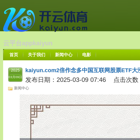
云平台appkaiyun
首页
关于我们
新闻中心
电影
kaiyun.com2倍作念多中国互联网股票ETF大涨
2025
03月09日
发布日期：2025-03-09 07:46 点击次数
新闻中心