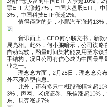
3倍作念多富时中国ETF大涨超10%，
票ETF大涨超7%，中国大盘股ETF、
3%，中国科技ETF涨超2%。
值得谨防的是，小鹏汽车涨超13%，
音讯面上，CEO何小鹏文书，新款小鹏
展亮相。此外，何小鹏暗示，公司谋略在2
自动驾驶，酌量时间架构能复用至东谈
手结构，况且公司有信心成为中国最早量
业之一。
理念念方面，2月25日，理念念公布旗
外不雅造型信息。
此外，还有多只中概股涨幅均超10%
3%，声网、老虎证券、乐信涨超10%
东、贝壳涨超7%。