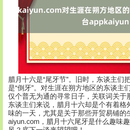
腊月十六是“尾牙节”。旧时，东谈主们把
是“倒牙”。对生涯在朔方地区的东谈主
仅个普无为通的寻常日子，关联词关于
东谈主们来说，腊月十六却是个有着格
味的一天，尤其是关于那些开贸易铺的
aiyun.com，腊月十六尾牙是什么趣