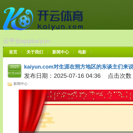
云平台appkaiyun
首页
关于我们
新闻中心
电影
kaiyun.com对生涯在朔方地区的东谈主们来说-
2025
07月16日
发布日期：2025-07-16 04:36 点击次数
新闻中心