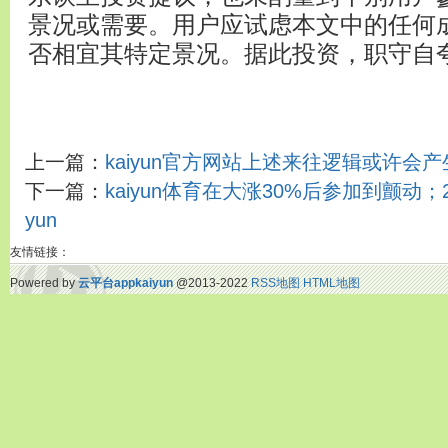
景况或需要。用户应试虑本文中的任何
否相宜其特定景况。据此投资，职守自
上一篇：
kaiyun官方网站上述来往逻辑或许会产生
下一篇：
kaiyun体育在大涨30%后参加到颤动；
yun
友情链接：
Powered by
云平台appkaiyun
@2013-2022
RSS地图
HTML地图