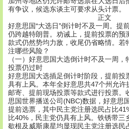
加州等地区仍允许邮寄选票在大选日后
有争议，候选东谈主可要求从头计票。
正文
好意思国“大选日”倒计时不及一周。提
仍跨越特朗普。劝诫上，提前投票的预
款式仍然势均力敌，收尾仍省略情。若特
注哪些风险？
（一）好意思国大选倒计时不及一周，
投票仍过时
好意思国大选插足倒计时阶段，提前投
具有上风。本年全好意思共47个州允许
邮寄、提前现场投票等款式进行投票。收
思国世界播送公司(NBC)数据，好意思国
提前选票，其中民主党注册选民占比41
比40%，民主党仍具有上风。铁锈带三
歇根及威斯康星均显现民主党注册选民