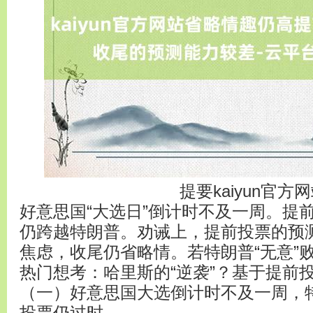
提要kaiyun官方
好意思国“大选日”倒计时不及一周。提
仍跨越特朗普。劝诫上，提前投票的预
焦虑，收尾仍省略情。若特朗普“无意”
热门想考：哈里斯的“逆袭”？基于提前
（一）好意思国大选倒计时不及一周，