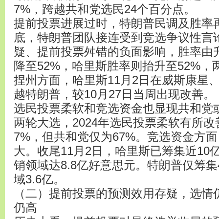
7%，跨越共和党选民24个百分点。
提前投票进展过时，特朗普民调及胜率再
底，特朗普团队接连受到竞选争议性言
疑、提前投票舛错的负面影响，胜率由升
降至52%，哈里斯胜率则抬升至52%
捏州方面，哈里斯11月2日在威斯康星
越特朗普，较10月27日当周出现改善。
选民投票柔软和竞选资金也显现共和党
两轮大选，2024年选民投票柔软有所改
7%，但共和党仅为67%。竞选资金方
大。收尾11月2日，哈里斯已筹集近1
销领域达8.8亿好意思元。特朗普仅筹
域3.6亿。
（二）提前投票的预测效用存疑，选情
仍高