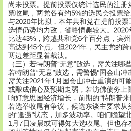
尚未投票。提前投票仅统计选民的注册
票收尾，两党各有约5%的选民会投票
与2020年比拟，本年共和党在提前投
选情仍势均力敌，省略情趣较大。202
比达43%，跨越共和党6个百分点，宾
高达到45个点。但2024年，民主党的
两边差距显着裁汰。
（三）若特朗普“无意”败选，需关注哪
若特朗普“无意”败选，需警惕“国会山冲击
需关注2021年1月国会山冲击重演的
或酿成信心及预期走弱，若访佛债务上
响好意思国经济增长，前期的“特朗普来
若选举收尾有争议，候选东谈主要求从
的“邋遢”状态，加多波动率。咱们瞻望北
1月7日凌晨或可得知大选收尾。但也存