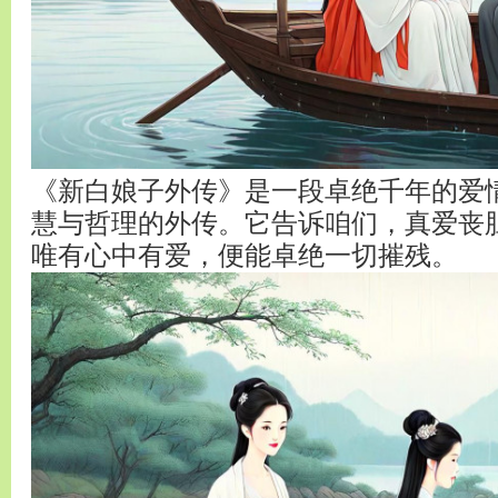
《新白娘子外传》是一段卓绝千年的爱
慧与哲理的外传。它告诉咱们，真爱丧
唯有心中有爱，便能卓绝一切摧残。