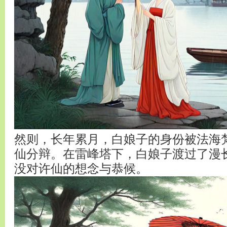
然则，长年累月，白娘子的身份被法海
仙分辩。在雷峰塔下，白娘子渡过了漫
没对许仙的想念与恭候。