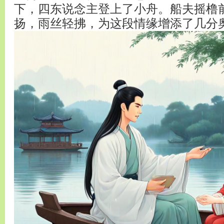
下，四东说念主登上了小舟。船夫摇橹
扬，雨丝轻拂，为这段情缘增添了几分