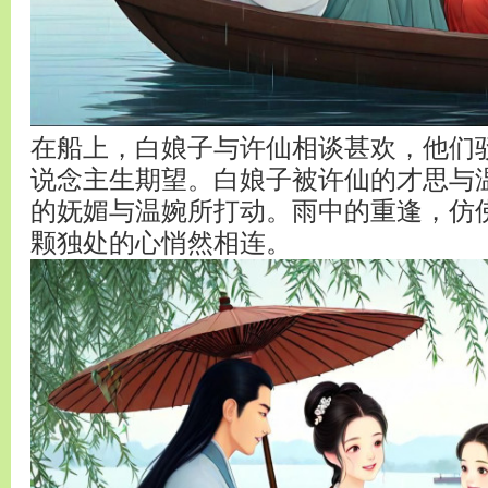
在船上，白娘子与许仙相谈甚欢，他们
说念主生期望。白娘子被许仙的才思与
的妩媚与温婉所打动。雨中的重逢，仿
颗独处的心悄然相连。