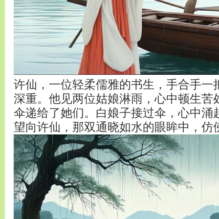
许仙，一位轻柔儒雅的书生，手合手一
深重。他见两位姑娘淋雨，心中顿生苦
伞递给了她们。白娘子接过伞，心中涌
望向许仙，那双通晓如水的眼眸中，仿