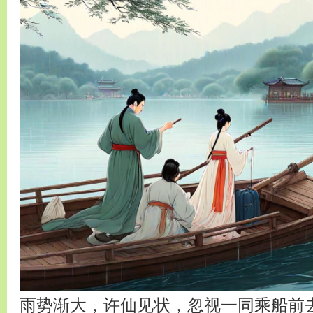
雨势渐大，许仙见状，忽视一同乘船前