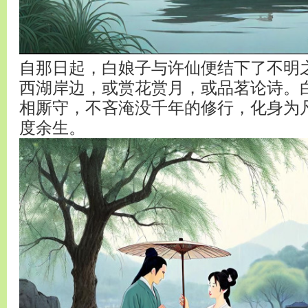
自那日起，白娘子与许仙便结下了不明
西湖岸边，或赏花赏月，或品茗论诗。
相厮守，不吝淹没千年的修行，化身为
度余生。