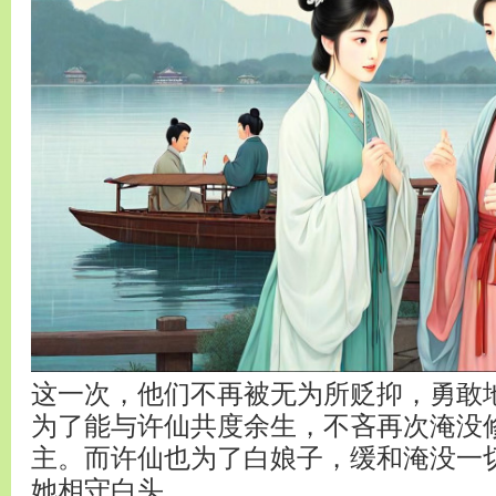
这一次，他们不再被无为所贬抑，勇敢
为了能与许仙共度余生，不吝再次淹没
主。而许仙也为了白娘子，缓和淹没一
她相守白头。