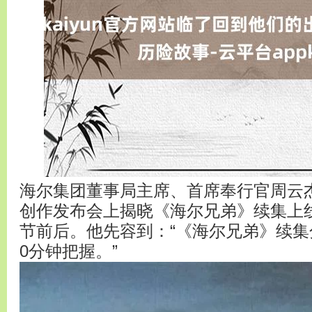
海尔集团董事局主席、首席奉行官周云
创作发布会上揭晓《海尔兄弟》续集上线
节前后。他先容到：“《海尔兄弟》续集分
0分钟把握。”